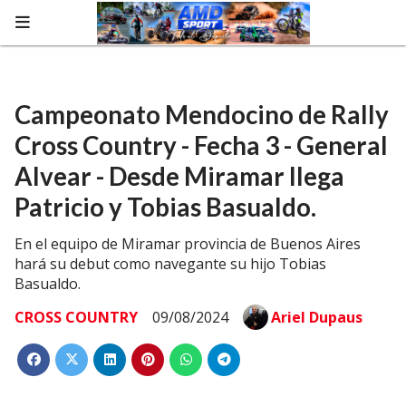
google.com, pub-8607052292842556, DIRECT,
f08c47fec0942fa0
Campeonato Mendocino de Rally
Cross Country - Fecha 3 - General
Alvear - Desde Miramar llega
Patricio y Tobias Basualdo.
En el equipo de Miramar provincia de Buenos Aires
hará su debut como navegante su hijo Tobias
Basualdo.
CROSS COUNTRY
09/08/2024
Ariel Dupaus